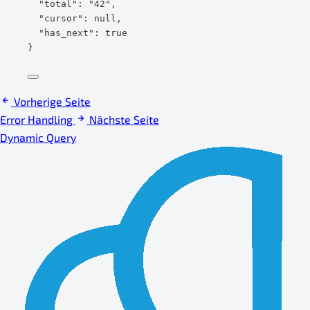
"total"
: 
"
42
"
,
"cursor"
: 
null
,
"has_next"
: 
true
}
Vorherige Seite
Error Handling
Nächste Seite
Dynamic Query