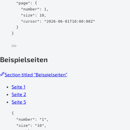
"page"
: {
"number"
: 
1
,
"size"
: 
10
,
"cursor"
: 
"
2026-06-01T10:00:00Z
"
}
}
Beispielseiten
Section titled “Beispielseiten”
Seite 1
Seite 2
Seite 5
{
"number"
: 
"
1
"
,
"size"
: 
"
10
"
,