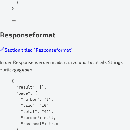
}
}
'
Responseformat
Section titled “Responseformat”
In der Response werden
,
und
als Strings
number
size
total
zurückgegeben.
{
"result"
: [],
"page"
: {
"number"
: 
"
1
"
,
"size"
: 
"
10
"
,
"total"
: 
"
42
"
,
"cursor"
: 
null
,
"has_next"
: 
true
}