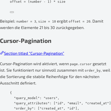
offset = (number - 1) * size
Beispiel:
,
ergibt
. Damit
number = 3
size = 10
offset = 20
werden die Elemente 21 bis 30 zurückgegeben.
Cursor-Pagination
Section titled “Cursor-Pagination”
Cursor-Pagination wird aktiviert, wenn
gesetzt
page.cursor
ist. Sie funktioniert nur sinnvoll zusammen mit
, weil
order_by
die Sortierung die stabile Reihenfolge für den nächsten
Ausschnitt definiert.
{
"query_model"
: 
"
users
"
,
"query_attributes"
: [
"
id
"
, 
"
email
"
, 
"
created_at
"
]
"order_by"
: [
"
created_at
"
, 
"
id
"
],