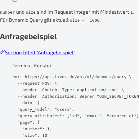
und
sind im Request Integer mit Mindestwert
.
number
size
1
Für Dynamic Query gilt aktuell
.
size <= 1000
Anfragebeispiel
Section titled “Anfragebeispiel”
Terminal-Fenster
curl
https://api.livoi.de/api/v1/dynamic/query
\
--request
POST
\
--header
'
Content-Type: application/json
'
\
--header
'
Authorization: Bearer YOUR_SECRET_TOKEN
--data
'
{
"query_model": "users",
"query_attributes": ["id", "email", "created_at"]
"page": {
"number": 1,
"size": 10