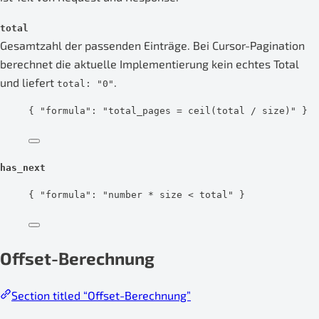
total
Gesamtzahl der passenden Einträge. Bei Cursor-Pagination
berechnet die aktuelle Implementierung kein echtes Total
und liefert
.
total: "0"
{ 
"formula"
: 
"
total_pages = ceil(total / size)
"
 }
has_next
{ 
"formula"
: 
"
number * size < total
"
 }
Offset-Berechnung
Section titled “Offset-Berechnung”